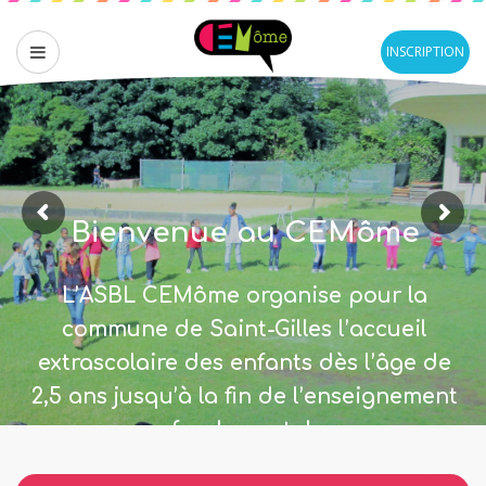
INSCRIPTION
B
i
e
n
v
e
n
u
e
a
u
C
E
M
ô
m
e
L’ASBL CEMôme organise pour la
commune de Saint-Gilles l’accueil
extrascolaire des enfants dès l’âge de
2,5 ans jusqu’à la fin de l’enseignement
fondamental.