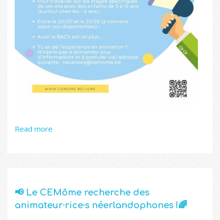
Read more
📢 Le CEMôme recherche des
animateur·rice·s néerlandophones !🌈