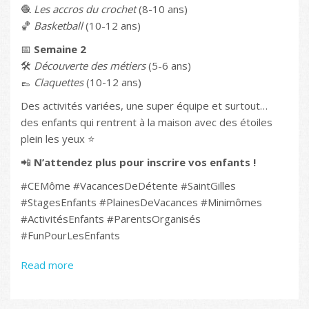
🧶
Les accros du crochet
(8-10 ans)
🏀
Basketball
(10-12 ans)
📅
Semaine 2
🛠️
Découverte des métiers
(5-6 ans)
👞
Claquettes
(10-12 ans)
Des activités variées, une super équipe et surtout…
des enfants qui rentrent à la maison avec des étoiles
plein les yeux ⭐
📲
N’attendez plus pour inscrire vos enfants !
#CEMôme #VacancesDeDétente #SaintGilles
#StagesEnfants #PlainesDeVacances #Minimômes
#ActivitésEnfants #ParentsOrganisés
#FunPourLesEnfants
Read more