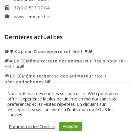
32(0)2 537 97 84
www.cemome.be
Dernières actualités
🏕️🌳 Cap sur Chassepierre cet été ! 🌳🏕️
🌈☀️ Le CEMôme recrute des animateur·rice·s pour cet
été ! ☀️🌈
📢 Le CEMôme recherche des animateur·rice·s
néerlandophones !🌈
☀️🌈 L’été s’annonce haut en couleurs au CEMôme ! 🌈
Nous utilisons des cookies sur notre site Web pour vous
☀️
offrir l'expérience la plus pertinente en mémorisant vos
préférences et les visites répétées. En cliquant sur
🎉 Portes ouvertes – On vous accueille ! 🎉
«Accepter», vous consentez à l'utilisation de TOUS les
cookies.
Engagement de confidentialité
|
Utilisation des cookies
Paramètre des Cookies
Accepter