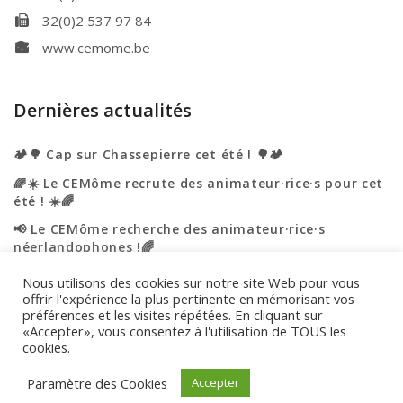
32(0)2 537 97 84
www.cemome.be
Dernières actualités
🏕️🌳 Cap sur Chassepierre cet été ! 🌳🏕️
🌈☀️ Le CEMôme recrute des animateur·rice·s pour cet
été ! ☀️🌈
📢 Le CEMôme recherche des animateur·rice·s
néerlandophones !🌈
☀️🌈 L’été s’annonce haut en couleurs au CEMôme ! 🌈
Nous utilisons des cookies sur notre site Web pour vous
☀️
offrir l'expérience la plus pertinente en mémorisant vos
préférences et les visites répétées. En cliquant sur
🎉 Portes ouvertes – On vous accueille ! 🎉
«Accepter», vous consentez à l'utilisation de TOUS les
cookies.
Engagement de confidentialité
|
Utilisation des cookies
Paramètre des Cookies
Accepter