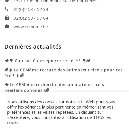
15-17 rue du Danemark, B-1060 Bruxelles
32(0)2 537 52 34
32(0)2 537 97 84
www.cemome.be
Dernières actualités
🏕️🌳 Cap sur Chassepierre cet été ! 🌳🏕️
🌈☀️ Le CEMôme recrute des animateur·rice·s pour cet
été ! ☀️🌈
📢 Le CEMôme recherche des animateur·rice·s
néerlandophones !🌈
☀️🌈 L’été s’annonce haut en couleurs au CEMôme ! 🌈
Nous utilisons des cookies sur notre site Web pour vous
☀️
offrir l'expérience la plus pertinente en mémorisant vos
préférences et les visites répétées. En cliquant sur
🎉 Portes ouvertes – On vous accueille ! 🎉
«Accepter», vous consentez à l'utilisation de TOUS les
cookies.