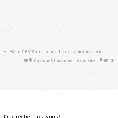
📢 Le CEMôme recherche des animateur·rice·s néerlandophones !🌈
🏕️🌳 Cap sur Chassepierre cet été ! 🌳🏕️
Que recherchez-vous?