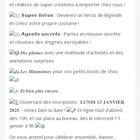
et réalisez de super créations à emporter chez vous !
𝙎𝙪𝙥𝙚𝙧-𝙝𝙚́𝙧𝙤𝙨 : Devenez un héros de légende
et créez votre propre costume !
𝘼𝙜𝙚𝙣𝙩𝙨 𝙨𝙚𝙘𝙧𝙚𝙩𝙨 : Partez en mission secrète
et résolvez des énigmes incroyables !
𝑫𝒆𝒔 𝒑𝒍𝒂𝒊𝒏𝒆𝒔 avec une multitude d’activités et des
animations surprises
𝑳𝒆𝒔 𝑴𝒊𝒏𝒊𝒎𝒐̂𝒎𝒆𝒔 pour vos petits bouts de chou
𝑬𝒕 𝒃𝒊𝒆𝒏 𝒑𝒍𝒖𝒔 𝒆𝒏𝒄𝒐𝒓𝒆…
Ouverture des inscriptions : 𝐋𝐔𝐍𝐃𝐈 𝟏𝟑 𝐉𝐀𝐍𝐕𝐈𝐄𝐑
𝟐𝟎𝟐𝟓 – notez bien la date !
En ligne tout d’abord,
dès 10h, et sur place au bureau, dès le mercredi 15
janvier à 9h
On vous attend pour célébrer ensemble, danser,