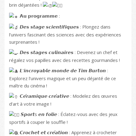
brin déjantées !
𝗔𝘂 𝗽𝗿𝗼𝗴𝗿𝗮𝗺𝗺𝗲 :
𝘿𝙚𝙨 𝙨𝙩𝙖𝙜𝙚 𝙨𝙘𝙞𝙚𝙣𝙩𝙞𝙛𝙞𝙦𝙪𝙚𝙨 : Plongez dans
l’univers fascinant des sciences avec des expériences
surprenantes !
𝘿𝙚𝙨 𝙨𝙩𝙖𝙜𝙚𝙨 𝙘𝙪𝙡𝙞𝙣𝙖𝙞𝙧𝙚𝙨 : Devenez un chef et
régalez vos papilles avec des recettes gourmandes !
𝙇’𝙞𝙣𝙘𝙧𝙤𝙮𝙖𝙗𝙡𝙚 𝙢𝙤𝙣𝙙𝙚 𝙙𝙚 𝙏𝙞𝙢 𝘽𝙪𝙧𝙩𝙤𝙣 :
Explorez l’univers magique et un peu déjanté de ce
maître du cinéma !
𝘾𝙚́𝙧𝙖𝙢𝙞𝙦𝙪𝙚 𝙘𝙧𝙚́𝙖𝙩𝙞𝙫𝙚 : Modelez des œuvres
d’art à votre image !
𝙎𝙥𝙤𝙧𝙩s 𝙚𝙣 𝙛𝙤𝙡𝙞𝙚 : Éclatez-vous avec des jeux
sportifs à couper le souffle !
𝘾𝙧𝙤𝙘𝙝𝙚𝙩 𝙚𝙩 𝙘𝙧𝙚́𝙖𝙩𝙞𝙤𝙣 : Apprenez à crocheter