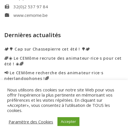
32(0)2 537 97 84
www.cemome.be
Dernières actualités
🏕️🌳 Cap sur Chassepierre cet été ! 🌳🏕️
🌈☀️ Le CEMôme recrute des animateur·rice·s pour cet
été ! ☀️🌈
📢 Le CEMôme recherche des animateur·rice·s
néerlandophones !🌈
☀️🌈 L’été s’annonce haut en couleurs au CEMôme ! 🌈
Nous utilisons des cookies sur notre site Web pour vous
☀️
offrir l'expérience la plus pertinente en mémorisant vos
préférences et les visites répétées. En cliquant sur
🎉 Portes ouvertes – On vous accueille ! 🎉
«Accepter», vous consentez à l'utilisation de TOUS les
cookies.
Engagement de confidentialité
|
Utilisation des cookies
Paramètre des Cookies
Accepter