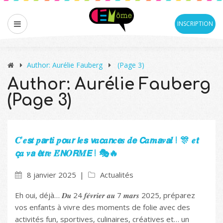
INSCRIPTION
Author: Aurélie Fauberg
(Page 3)
Author: Aurélie Fauberg
(Page 3)
𝑪’𝒆𝙨𝒕 𝒑𝙖𝒓𝙩𝒊 𝒑𝙤𝒖𝙧 𝙡𝒆𝙨 𝙫𝒂𝙘𝒂𝙣𝒄𝙚𝒔 𝒅𝙚 𝘾𝒂𝙧𝒏𝙖𝒗𝙖𝒍 ! 🎊 𝒆𝙩
𝙘̧𝒂 𝒗𝙖 𝙚̂𝒕𝙧𝒆 𝑬́𝙉𝑶𝙍𝑴𝙀 ! 🎭🔥
8 janvier 2025
Actualités
Eh oui, déjà… 𝑫𝒖 24 𝒇𝒆́𝒗𝒓𝒊𝒆𝒓 𝒂𝒖 7 𝒎𝒂𝒓𝒔 2025, préparez
vos enfants à vivre des moments de folie avec des
activités fun, sportives, culinaires, créatives et… un