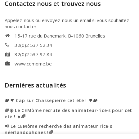
Contactez nous et trouvez nous
Appelez-nous ou envoyez-nous un email si vous souhaitez
nous contacter.
15-17 rue du Danemark, B-1060 Bruxelles
32(0)2 537 52 34
32(0)2 537 97 84
www.cemome.be
Dernières actualités
🏕️🌳 Cap sur Chassepierre cet été ! 🌳🏕️
🌈☀️ Le CEMôme recrute des animateur·rice·s pour cet
été ! ☀️🌈
📢 Le CEMôme recherche des animateur·rice·s
néerlandophones !🌈