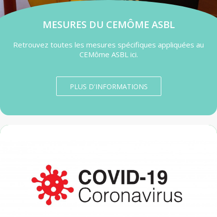
MESURES DU CEMÔME ASBL
Retrouvez toutes les mesures spécifiques appliquées au
CEMôme ASBL ici.
PLUS D'INFORMATIONS