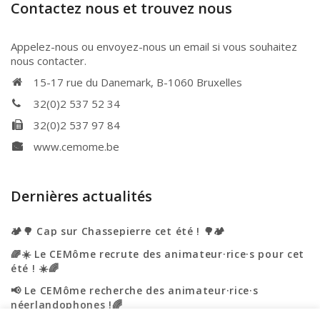
Contactez nous et trouvez nous
Appelez-nous ou envoyez-nous un email si vous souhaitez
nous contacter.
15-17 rue du Danemark, B-1060 Bruxelles
32(0)2 537 52 34
32(0)2 537 97 84
www.cemome.be
Dernières actualités
🏕️🌳 Cap sur Chassepierre cet été ! 🌳🏕️
🌈☀️ Le CEMôme recrute des animateur·rice·s pour cet
été ! ☀️🌈
📢 Le CEMôme recherche des animateur·rice·s
néerlandophones !🌈