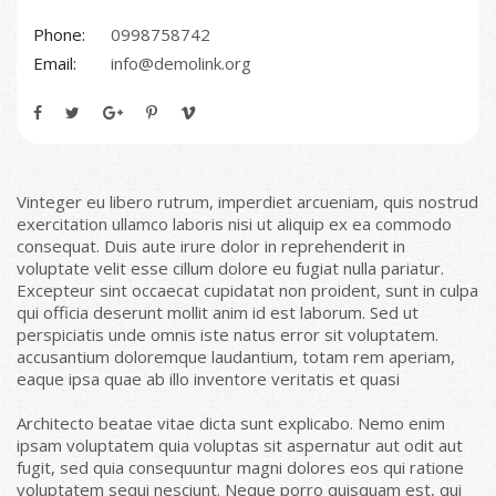
Phone:
0998758742
Email:
info@demolink.org
Vinteger eu libero rutrum, imperdiet arcueniam, quis nostrud
exercitation ullamco laboris nisi ut aliquip ex ea commodo
consequat. Duis aute irure dolor in reprehenderit in
voluptate velit esse cillum dolore eu fugiat nulla pariatur.
Excepteur sint occaecat cupidatat non proident, sunt in culpa
qui officia deserunt mollit anim id est laborum. Sed ut
perspiciatis unde omnis iste natus error sit voluptatem.
accusantium doloremque laudantium, totam rem aperiam,
eaque ipsa quae ab illo inventore veritatis et quasi
Architecto beatae vitae dicta sunt explicabo. Nemo enim
ipsam voluptatem quia voluptas sit aspernatur aut odit aut
fugit, sed quia consequuntur magni dolores eos qui ratione
voluptatem sequi nesciunt. Neque porro quisquam est, qui