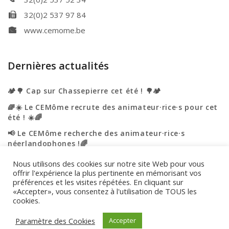
32(0)2 537 97 84
www.cemome.be
Dernières actualités
🏕️🌳 Cap sur Chassepierre cet été ! 🌳🏕️
🌈☀️ Le CEMôme recrute des animateur·rice·s pour cet
été ! ☀️🌈
📢 Le CEMôme recherche des animateur·rice·s
néerlandophones !🌈
☀️🌈 L’été s’annonce haut en couleurs au CEMôme ! 🌈
Nous utilisons des cookies sur notre site Web pour vous
☀️
offrir l'expérience la plus pertinente en mémorisant vos
préférences et les visites répétées. En cliquant sur
🎉 Portes ouvertes – On vous accueille ! 🎉
«Accepter», vous consentez à l'utilisation de TOUS les
cookies.
Engagement de confidentialité
|
Utilisation des cookies
Paramètre des Cookies
Accepter