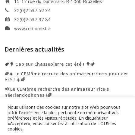
15-17 rue du Danemark, B-1060 Bruxelles
32(0)2 537 52 34
32(0)2 537 97 84
www.cemome.be
Dernières actualités
🏕️🌳 Cap sur Chassepierre cet été ! 🌳🏕️
🌈☀️ Le CEMôme recrute des animateur·rice·s pour cet
été ! ☀️🌈
📢 Le CEMôme recherche des animateur·rice·s
néerlandophones !🌈
☀️🌈 L’été s’annonce haut en couleurs au CEMôme ! 🌈
Nous utilisons des cookies sur notre site Web pour vous
☀️
offrir l'expérience la plus pertinente en mémorisant vos
préférences et les visites répétées. En cliquant sur
🎉 Portes ouvertes – On vous accueille ! 🎉
«Accepter», vous consentez à l'utilisation de TOUS les
cookies.