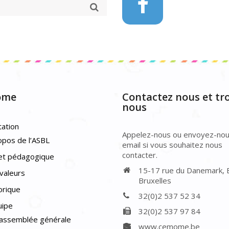
ôme
Contactez nous et tr
nous
ation
Appelez-nous ou envoyez-nou
opos de l’ASBL
email si vous souhaitez nous
contacter.
et pédagogique
15-17 rue du Danemark,
valeurs
Bruxelles
orique
32(0)2 537 52 34
uipe
32(0)2 537 97 84
’assemblée générale
www.cemome.be