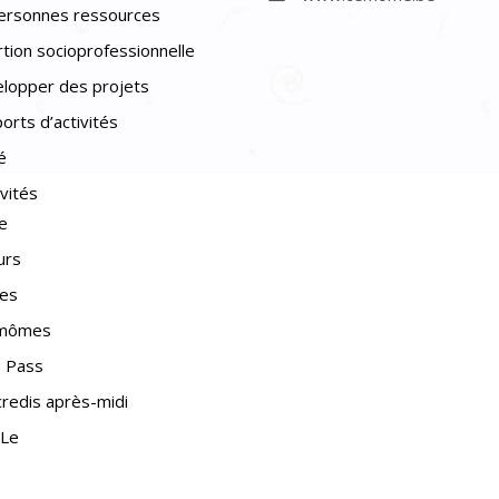
ersonnes ressources
rtion socioprofessionnelle
lopper des projets
orts d’activités
é
ivités
e
urs
nes
imômes
 Pass
redis après-midi
Le