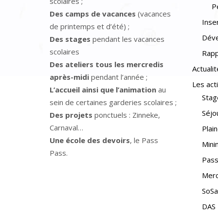
scolaires ;
P
Des camps de vacances
(vacances
Inse
de printemps et d’été) ;
Déve
Des stages
pendant les vacances
scolaires
Rapp
Des ateliers tous les mercredis
Actualit
après-midi
pendant l’année ;
Les act
L’accueil ainsi que l’animation
au
Stag
sein de certaines garderies scolaires ;
Séjo
Des projets
ponctuels : Zinneke,
Carnaval…
Plai
Une école des devoirs
, le Pass
Min
Pass.
Pass
Merc
SoSa
DAS