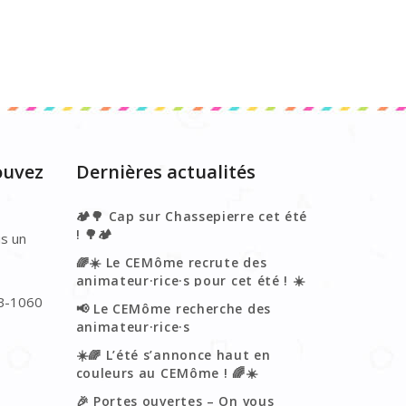
ouvez
Dernières actualités
🏕️🌳 Cap sur Chassepierre cet été
! 🌳🏕️
s un
🌈☀️ Le CEMôme recrute des
animateur·rice·s pour cet été ! ☀️
🌈
 B-1060
📢 Le CEMôme recherche des
animateur·rice·s
néerlandophones !🌈
☀️🌈 L’été s’annonce haut en
couleurs au CEMôme ! 🌈☀️
🎉 Portes ouvertes – On vous