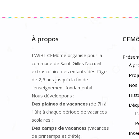
À propos
CEM
L’ASBL CEMôme organise pour la
Présent
commune de Saint-Gilles l’accueil
À pr
extrascolaire des enfants dès l’âge
Proj
de 2,5 ans jusqu’à la fin de
Nos 
l’enseignement fondamental.
Hist
Nous développons :
Des plaines de vacances
(de 7h à
L’éq
18h) à chaque période de vacances
L
scolaires ;
P
Des camps de vacances
(vacances
Inse
de printemps et d’été) ;