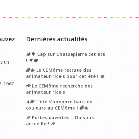
ouvez
Dernières actualités
🏕️🌳 Cap sur Chassepierre cet été
! 🌳🏕️
s un
🌈☀️ Le CEMôme recrute des
animateur·rice·s pour cet été ! ☀️
🌈
 B-1060
📢 Le CEMôme recherche des
animateur·rice·s
néerlandophones !🌈
☀️🌈 L’été s’annonce haut en
couleurs au CEMôme ! 🌈☀️
🎉 Portes ouvertes – On vous
accueille ! 🎉