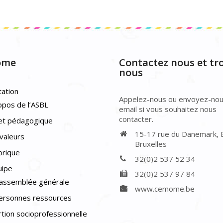
ôme
Contactez nous et tr
nous
ation
Appelez-nous ou envoyez-nou
opos de l’ASBL
email si vous souhaitez nous
contacter.
et pédagogique
15-17 rue du Danemark,
valeurs
Bruxelles
orique
32(0)2 537 52 34
uipe
32(0)2 537 97 84
’assemblée générale
www.cemome.be
ersonnes ressources
rtion socioprofessionnelle