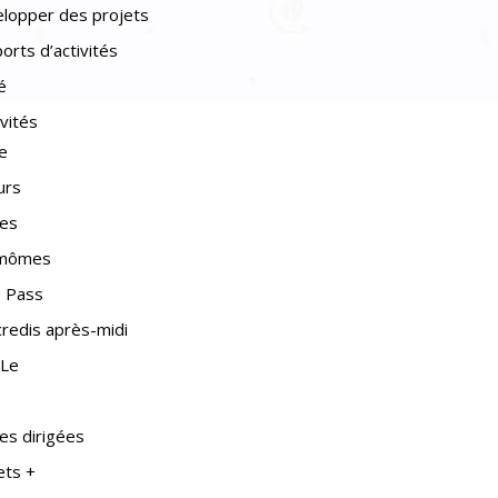
lopper des projets
orts d’activités
é
ivités
e
urs
nes
imômes
 Pass
redis après-midi
Le
es dirigées
ets +