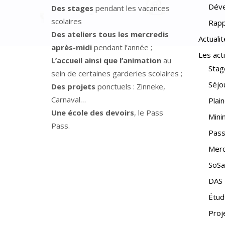
Déve
Des stages
pendant les vacances
scolaires
Rapp
Des ateliers tous les mercredis
Actualit
après-midi
pendant l’année ;
Les act
L’accueil ainsi que l’animation
au
Stag
sein de certaines garderies scolaires ;
Séjo
Des projets
ponctuels : Zinneke,
Carnaval…
Plai
Une école des devoirs
, le Pass
Min
Pass.
Pass
Merc
SoSa
DAS
Étud
Proj