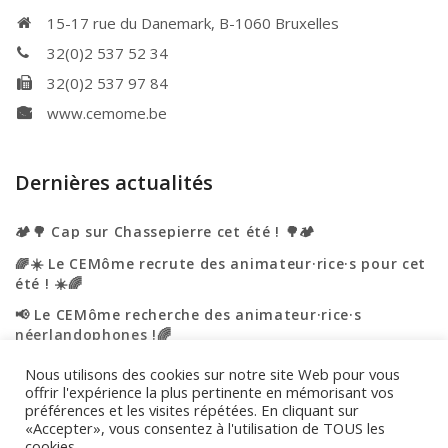
15-17 rue du Danemark, B-1060 Bruxelles
32(0)2 537 52 34
32(0)2 537 97 84
www.cemome.be
Dernières actualités
🏕️🌳 Cap sur Chassepierre cet été ! 🌳🏕️
🌈☀️ Le CEMôme recrute des animateur·rice·s pour cet
été ! ☀️🌈
📢 Le CEMôme recherche des animateur·rice·s
néerlandophones !🌈
☀️🌈 L’été s’annonce haut en couleurs au CEMôme ! 🌈
Nous utilisons des cookies sur notre site Web pour vous
☀️
offrir l'expérience la plus pertinente en mémorisant vos
préférences et les visites répétées. En cliquant sur
🎉 Portes ouvertes – On vous accueille ! 🎉
«Accepter», vous consentez à l'utilisation de TOUS les
cookies.