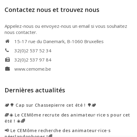
Contactez nous et trouvez nous
Appelez-nous ou envoyez-nous un email si vous souhaitez
nous contacter.
15-17 rue du Danemark, B-1060 Bruxelles
32(0)2 537 52 34
32(0)2 537 97 84
www.cemome.be
Dernières actualités
🏕️🌳 Cap sur Chassepierre cet été ! 🌳🏕️
🌈☀️ Le CEMôme recrute des animateur·rice·s pour cet
été ! ☀️🌈
📢 Le CEMôme recherche des animateur·rice·s
néerlandophones !🌈